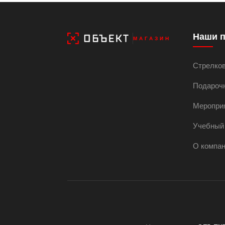
Наши 
МАГАЗИН
Стрелко
Подароч
Меропри
Учебный
О компа