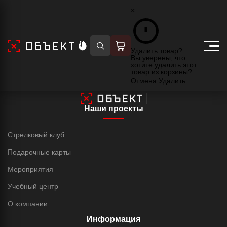
×
Главная
Товары
Удалить товар?
Вы уверены, что
хотите удалить этот
товар из корзины?
Элемент не найден
Отмена
Удалить
Наши проекты
Стрелковый клуб
Подарочные карты
Мероприятия
Учебный центр
О компании
Информация