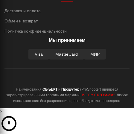
Доставка и оплата
Обмен и возврат
Политика конфиденциальности
Мы принимаем
Visa
MasterCard
МИР
Наименования
ОБЪЕКТ
и
Прошутер
(ProShooter) являются
зарегистрированными торговыми марками
НЧОСУ СК "Объект"
. Любое
использование без разрешения правообладателя запрещено.
×