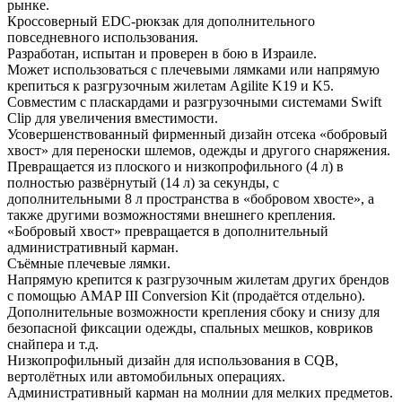
рынке.
Кроссоверный EDC-рюкзак для дополнительного
повседневного использования.
Разработан, испытан и проверен в бою в Израиле.
Может использоваться с плечевыми лямками или напрямую
крепиться к разгрузочным жилетам Agilite K19 и K5.
Совместим с пласкардами и разгрузочными системами Swift
Clip для увеличения вместимости.
Усовершенствованный фирменный дизайн отсека «бобровый
хвост» для переноски шлемов, одежды и другого снаряжения.
Превращается из плоского и низкопрофильного (4 л) в
полностью развёрнутый (14 л) за секунды, с
дополнительными 8 л пространства в «бобровом хвосте», а
также другими возможностями внешнего крепления.
«Бобровый хвост» превращается в дополнительный
административный карман.
Съёмные плечевые лямки.
Напрямую крепится к разгрузочным жилетам других брендов
с помощью AMAP III Conversion Kit (продаётся отдельно).
Дополнительные возможности крепления сбоку и снизу для
безопасной фиксации одежды, спальных мешков, ковриков
снайпера и т.д.
Низкопрофильный дизайн для использования в CQB,
вертолётных или автомобильных операциях.
Административный карман на молнии для мелких предметов.