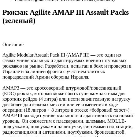
Рюкзак Agilite AMAP III Assault Packs
(зеленый)
Описание
Agilite Modular Assault Pack III (AMAP III) — это один из
самых универсальных и адаптируемых военно штурмовых
рюкзаков на рынке. Разработан, испытан в боях и проверен в
Израиле и за линией фронта с участием элитных
подразделений Армии обороны Израиля.
AMAP3 — это кроссоверный штурмовой/повседневный
(EDC) рюкзак, который может быть суперкомпактным для
коротких рейдов (4 литра) или нести значительную нагрузку
для более длительных миссий или её изменения в ходе
операции (18 литров + 8 литров в отсеке «бобровый хвост»).
AMAP III выводит универсальность и адаптивность на новый
уровень. Он совместим с пласкардами, шлемами, MOLLE-
подсумками, подсумками на липучке, системами гидратации,
радиостанциями и антеннами, ноутбуками, бронезащитой,