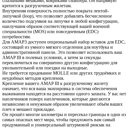
спальными мешками, ковриками снайпера. Он напрямую
крепится к разгрузочным жилетам.
Внутренняя поверхность полностью покрыта лентой-
липучкой (loop), что позволяет добавлять бесчисленное
количество подсумков на липучке в любой конфигурации,
наилучшим образом соответствующей вашей военной
специальности (MOS) или повседневным (EDC)
потребностям.
Для AMAP3 доступен опциональный набор вставок для EDC,
состоящий из умного мягкого отделения для ноутбука и
административной панели. Это позволяет использовать ваш
AMAP III в полевых условиях, а затем за секунды
переключиться на совершенно другую конфигурацию для
увольнительной или поездки на выходные.
Не требуется продевание MOLLE или других трудоёмких и
неудобных методов крепления.
Крепление вашего AMAP III к разгрузочному жилету
означает, что вся ваша экипировка и система обеспечения
выживания находятся на расстоянии одного захвата. У вас нет
наплечников поверх наплечников, которые двигаются
независимо и ненужным образом увеличивают объём ваших
плеч и мешают прикладке.
Он прошёл многие километры и пересекал границы в одни из
самых опасных мест мира, чтобы предложить вам самый
продуманный и универсальный штурмовой рюкзак на