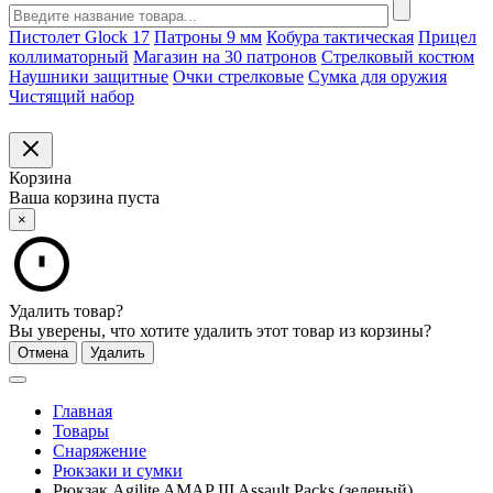
Пистолет Glock 17
Патроны 9 мм
Кобура тактическая
Прицел
коллиматорный
Магазин на 30 патронов
Стрелковый костюм
Наушники защитные
Очки стрелковые
Сумка для оружия
Чистящий набор
Корзина
Ваша корзина пуста
×
Удалить товар?
Вы уверены, что хотите удалить этот товар из корзины?
Отмена
Удалить
Главная
Товары
Снаряжение
Рюкзаки и сумки
Рюкзак Agilite AMAP III Assault Packs (зеленый)