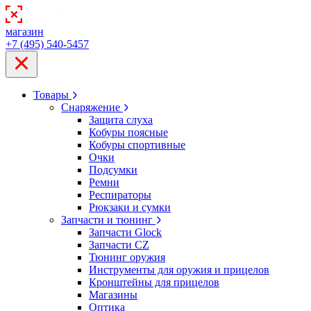
магазин
+7 (495) 540-5457
Товары
Снаряжение
Защита слуха
Кобуры поясные
Кобуры спортивные
Очки
Подсумки
Ремни
Респираторы
Рюкзаки и сумки
Запчасти и тюнинг
Запчасти Glock
Запчасти CZ
Тюнинг оружия
Инструменты для оружия и прицелов
Кронштейны для прицелов
Магазины
Оптика