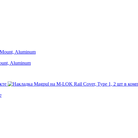
ount, Aluminum
е