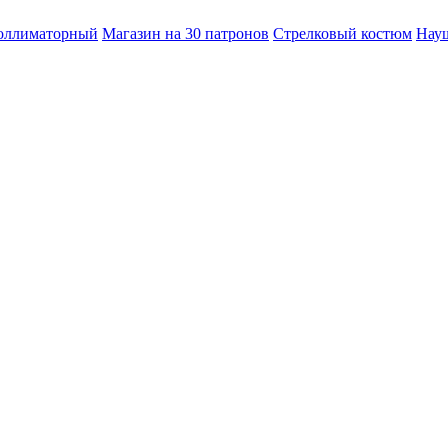
оллиматорный
Магазин на 30 патронов
Стрелковый костюм
Нау