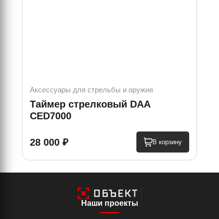
Аксессуары для стрельбы и оружия
Акс
Таймер стрелковый DAA
Хи
CED7000
Cy
28 000 ₽
50
В корзину
Наши проекты