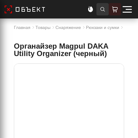
Главная
Товары
Снаряжение
Рюкзаки и сумки
Органа
Органайзер Magpul DAKA
Utility Organizer (черный)