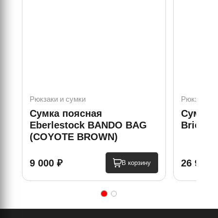
Рюкзаки и сумки
Рюкзаки и
Сумка поясная
Сумка E
Eberlestock BANDO BAG
Brief (
(COYOTE BROWN)
9 000 ₽
26 900 
В корзину