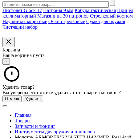
Пистолет Glock 17
Патроны 9 мм
Кобура тактическая
Прицел
коллиматорный
Магазин на 30 патронов
Стрелковый костюм
Наушники защитные
Очки стрелковые
Сумка для оружия
Чистящий набор
Корзина
Ваша корзина пуста
×
Удалить товар?
Вы уверены, что хотите удалить этот товар из корзины?
Отмена
Удалить
Главная
Товары
Запчасти и тюнинг
Инструменты для оружия и прицелов
Молоток ARMORER’S MASTER HAMMER, Real Avid