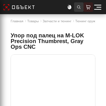
Главная
Товары
Запчасти и тюнинг
Тюнинг оружия
У
Упор под палец на M-LOK
Precision Thumbrest, Gray
Ops CNC