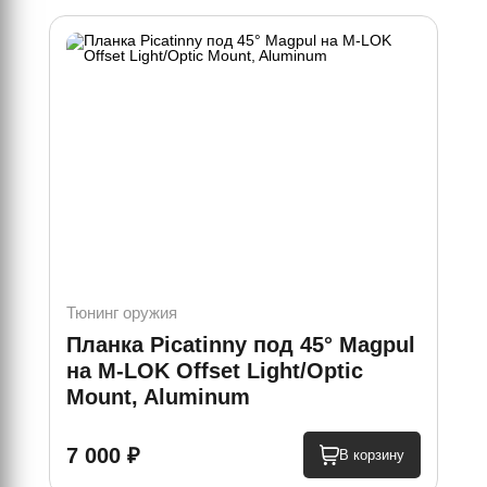
Тюнинг оружия
Тюн
Планка Picatinny под 45° Magpul
На
на M-LOK Offset Light/Optic
Co
Mount, Aluminum
7 000 ₽
4 
В корзину