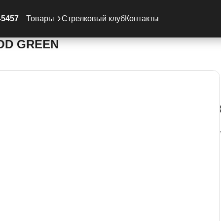
сти Glock
Магазин Glock 9х19 33RD OD GREEN
-5457
Товары
Стрелковый клуб
Контакты
 OD GREEN