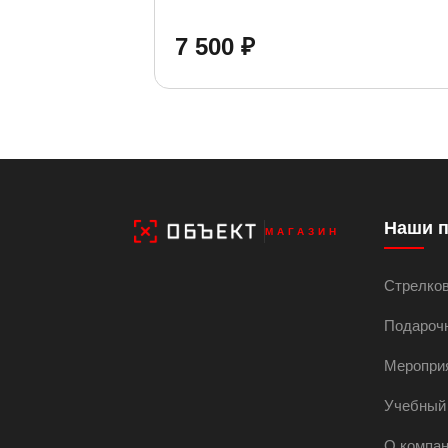
7 500 ₽
Наши 
МАГАЗИН
Стрелко
Подароч
Меропри
Учебный
О компа