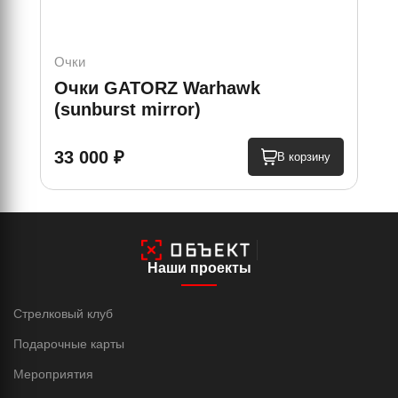
Очки
Очк
Очки GATORZ Warhawk
Оч
(sunburst mirror)
mir
33 000 ₽
33
В корзину
Наши проекты
Стрелковый клуб
Подарочные карты
Мероприятия