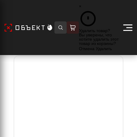
×
Главная
Товары
Снаряжение
Очки
Очки 5010ST
Удалить товар?
Вы уверены, что
хотите удалить этот
товар из корзины?
Очки 5010ST
Отмена
Удалить