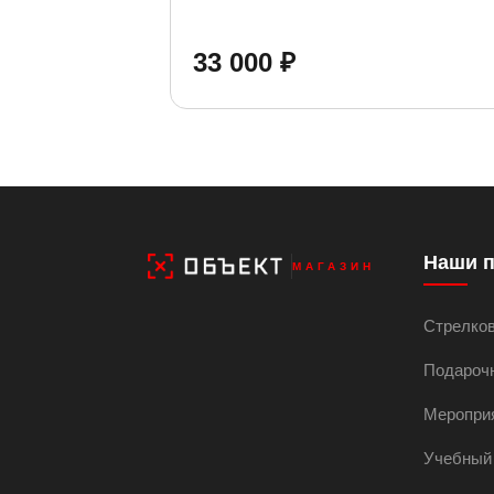
33 000 ₽
Наши 
МАГАЗИН
Стрелко
Подароч
Меропри
Учебный