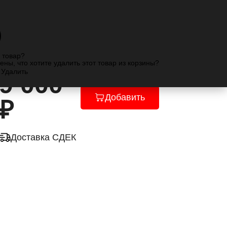
 товар?
ены, что хотите удалить этот товар из корзины?
Удалить
9 000
Добавить
₽
Доставка СДЕК