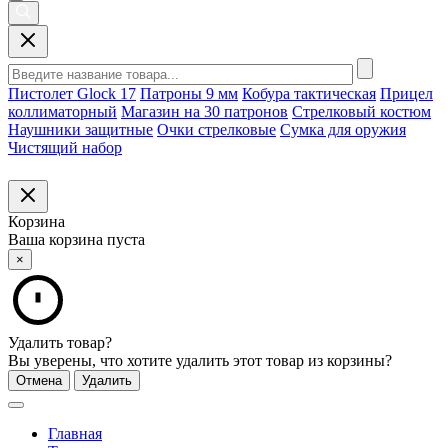
Пистолет Glock 17
Патроны 9 мм
Кобура тактическая
Прицел
коллиматорный
Магазин на 30 патронов
Стрелковый костюм
Наушники защитные
Очки стрелковые
Сумка для оружия
Чистящий набор
Корзина
Ваша корзина пуста
×
Удалить товар?
Вы уверены, что хотите удалить этот товар из корзины?
Отмена
Удалить
Главная